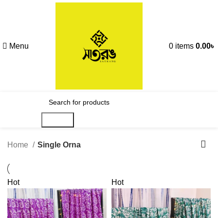
Menu
0
items
0.00
৳
Search
Home
Single Orna
Hot
Hot