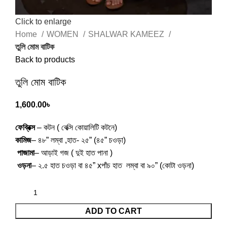
Click to enlarge
Home
WOMEN
SHALWAR KAMEEZ
তুলি মোম বাটিক
Back to products
তুলি মোম বাটিক
1,600.00
৳
ফেব্রিক্স
– কটন ( বেক্সি কোয়ালিটি কটনে)
কামিজ
– ৪৮” লম্বা ,হাত- ২৫” (৪৫” চওড়া)
পাজামা
– আড়াই গজ ( দুই হাত পানা )
ওড়না
– ২.৫ হাত চওড়া বা ৪৫” xপাঁচ হাত লম্বা বা ৯০” (কোটা ওড়না)
ADD TO CART