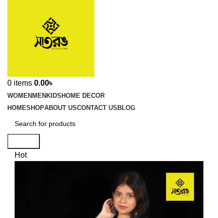
0
items
0.00
৳
WOMEN
MEN
KIDS
HOME DECOR
HOME
SHOP
ABOUT US
CONTACT US
BLOG
Search
Hot