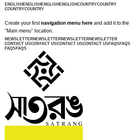
ENGLISH
ENGLISH
ENGLISH
ENGLISH
COUNTRY
COUNTRY
COUNTRY
COUNTRY
ADD ANYTHING HERE OR JUST REMOVE IT…
Create your first
navigation menu here
and add it to the
"Main menu" location.
NEWSLETTER
NEWSLETTER
NEWSLETTER
NEWSLETTER
CONTACT US
CONTACT US
CONTACT US
CONTACT US
FAQS
FAQS
FAQS
FAQS