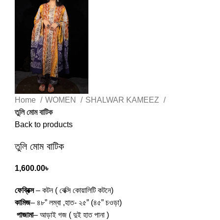
Home
WOMEN
SHALWAR KAMEEZ
তুলি মোম বাটিক
Back to products
তুলি মোম বাটিক
1,600.00
৳
ফেব্রিক্স
– কটন ( বেক্সি কোয়ালিটি কটনে)
কামিজ
– ৪৮” লম্বা ,হাত- ২৫” (৪৫” চওড়া)
পাজামা
– আড়াই গজ ( দুই হাত পানা )