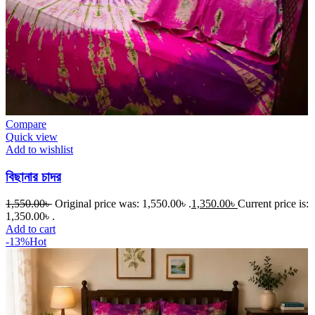
Compare
Quick view
Add to wishlist
বিছানার চাদর
1,550.00
৳
Original price was: 1,550.00৳ .
1,350.00
৳
Current price is:
1,350.00৳ .
Add to cart
-13%
Hot