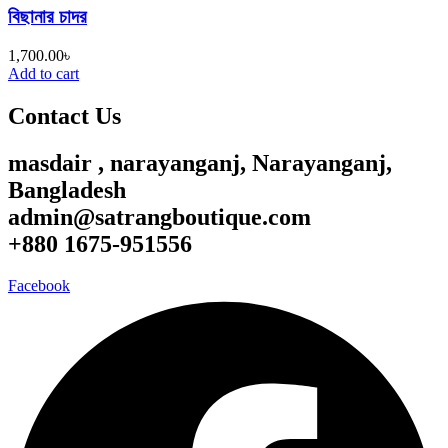
বিছানার চাদর
1,700.00
৳
Add to cart
Contact Us
masdair , narayanganj, Narayanganj,
Bangladesh
admin@satrangboutique.com
+880 1675-951556
Facebook