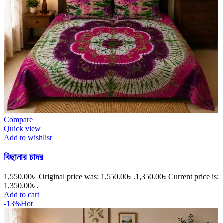
Compare
Quick view
Add to wishlist
বিছানার চাদর
1,550.00
৳
Original price was: 1,550.00৳ .
1,350.00
৳
Current price is:
1,350.00৳ .
Add to cart
-13%
Hot