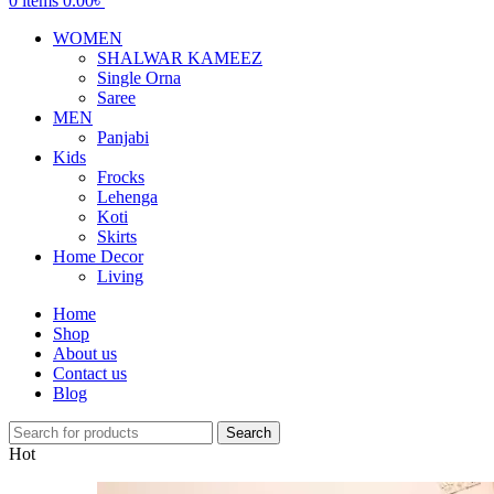
0
items
0.00
৳
WOMEN
SHALWAR KAMEEZ
Single Orna
Saree
MEN
Panjabi
Kids
Frocks
Lehenga
Koti
Skirts
Home Decor
Living
Home
Shop
About us
Contact us
Blog
Search
Hot