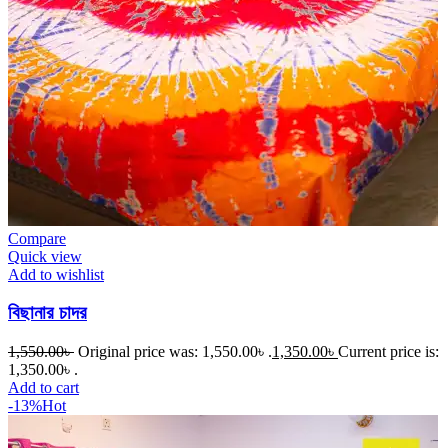
Compare
Quick view
Add to wishlist
বিছানার চাদর
1,550.00
৳
Original price was: 1,550.00৳ .
1,350.00
৳
Current price is:
1,350.00৳ .
Add to cart
-13%
Hot