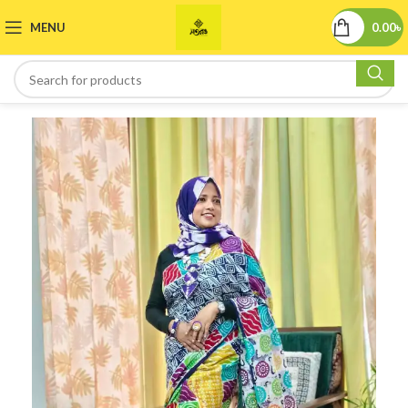
MENU
0.00
৳