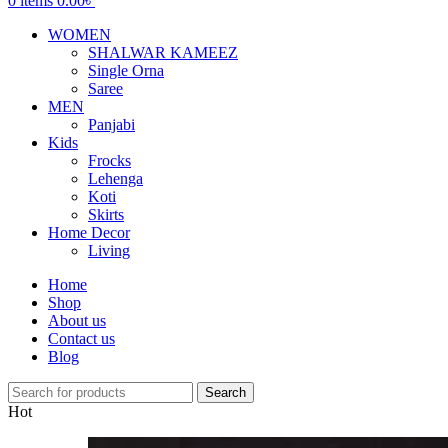
0
items
0.00
৳
WOMEN
SHALWAR KAMEEZ
Single Orna
Saree
MEN
Panjabi
Kids
Frocks
Lehenga
Koti
Skirts
Home Decor
Living
Home
Shop
About us
Contact us
Blog
Search
Hot