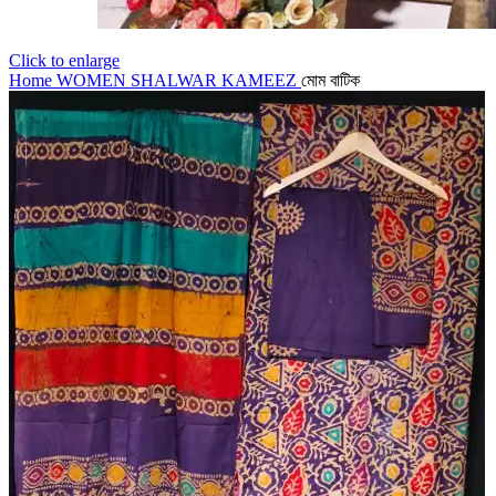
Click to enlarge
Home
WOMEN
SHALWAR KAMEEZ
মোম বাটিক