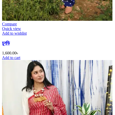
Compare
Quick view
Add to wishlist
চুনড়ি
1,600.00
৳
Add to cart